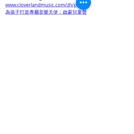
www.cloverlandmusic.com/zh/post/
為孩子打造專屬音樂天使：啟蒙兒童聲
樂之旅
www.cloverlandmusic.com/zh/post/
讓孩子的歌聲翱翔：兒童聲樂課程的五
大好處
www.cloverlandmusic.com/zh/post/
兒童聲樂課程：為孩子開啟音樂夢想的
大門
www.cloverlandmusic.com/zh/post/
用歌聲提升自信：從基礎到進階的學唱
歌指南
www.cloverlandmusic.com/zh/post/
找尋最適合你的學唱歌方式：學唱歌邊
度好推薦！
Related Keywords：
英國 皇家 音樂 學院｜歌唱 技巧｜音樂 