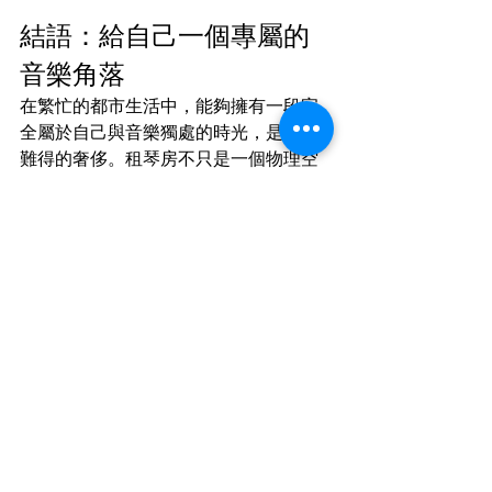
結語：給自己一個專屬的
音樂角落
在繁忙的都市生活中，能夠擁有一段完
全屬於自己與音樂獨處的時光，是一種
難得的奢侈。租琴房不只是一個物理空
間的轉換，更是一種心境的切換。它讓
你暫時遠離塵囂，專注於指尖流淌出的
旋律。
如果你還在猶豫，不妨這個週末就找一
家離你最近的琴房預約一小時試試看
吧！你可能會驚訝地發現，原來全神貫
注練琴的感覺是如此美好。
Related Reading：
www.cloverlandmusic.com/post/讓所
有人都能享受音樂的外租琴房-1
www.cloverlandmusic.com/zh/post/