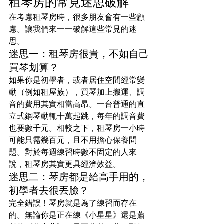
租琴房的常見迷思破解
在考慮租琴房時，很多朋友會有一些顧
慮。讓我們來一一破解這些常見的迷
思。
迷思一：租琴房很貴，不如自己
買琴划算？
如果你是初學者，或者居住空間經常變
動（例如租屋族），買琴加上搬運、調
音的費用其實相當高昂。一台普通的直
立式鋼琴動輒十萬起跳，每年的調音費
也要數千元。相較之下，租琴房一小時
可能只需幾百元，且不用擔心保養問
題。對於每週練習時數不固定的人來
說，租琴房其實更具經濟效益。
迷思二：琴房都是給高手用的，
初學者去很丟臉？
完全錯誤！琴房就是為了練習而存在
的。無論你是正在練《小星星》還是蕭