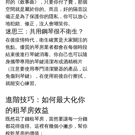
邦的《敘事曲》，只要你付了費，那個
空間就是屬於你的。而且，好的隔音設
備正是為了保護你的隱私，你可以放心
地犯錯、修正，沒人會嘲笑你。
迷思三：共用鋼琴很不衛生？
在後疫情時代，衛生確實是大家關注的
焦點。優質的琴房業者都會在每個時段
結束後進行琴鍵消毒。你自己也可以隨
身攜帶專用的琴鍵清潔布或酒精棉片
（注意要使用專門清潔樂器的產品，以
免傷到琴鍵），在使用前後自行擦拭，
就能安心練習。
進階技巧：如何最大化你
的租琴房效益
既然花了錢租琴房，當然要讓每一分錢
都花得值得。這裡有幾個小撇步，幫你
榨乾琴房的價值：