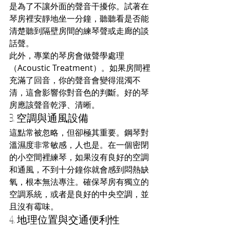
是為了不讓外面的聲音干擾你。試著在
琴房裡安靜地坐一分鐘，聽聽看是否能
清楚聽到隔壁房間的練琴聲或走廊的談
話聲。
此外，專業的琴房會做聲學處理
（Acoustic Treatment）。如果房間裡
充滿了回音，你的聲音會變得混濁不
清，這會影響你對音色的判斷。好的琴
房應該聲音乾淨、清晰。
3. 空調與通風設備
這點常被忽略，但卻極其重要。鋼琴對
溫濕度非常敏感，人也是。在一個密閉
的小空間裡練琴，如果沒有良好的空調
和通風，不到十分鐘你就會感到悶熱缺
氧，根本無法專注。確保琴房有獨立的
空調系統，或者是良好的中央空調，並
且沒有霉味。
4. 地理位置與交通便利性