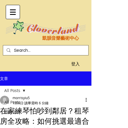
凱韻音樂藝術中心
登入
文章
All Posts
morrisyiu5
All Posts
1月6日
讀畢需時 6 分鐘
在家練琴怕吵到鄰居？租琴
唱歌技巧
房全攻略：如何挑選最適合