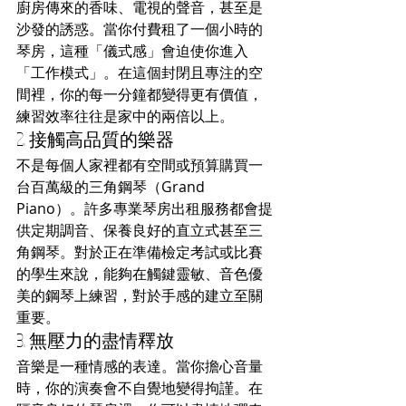
廚房傳來的香味、電視的聲音，甚至是
沙發的誘惑。當你付費租了一個小時的
琴房，這種「儀式感」會迫使你進入
「工作模式」。在這個封閉且專注的空
間裡，你的每一分鐘都變得更有價值，
練習效率往往是家中的兩倍以上。
2. 接觸高品質的樂器
不是每個人家裡都有空間或預算購買一
台百萬級的三角鋼琴（Grand 
Piano）。許多專業琴房出租服務都會提
供定期調音、保養良好的直立式甚至三
角鋼琴。對於正在準備檢定考試或比賽
的學生來說，能夠在觸鍵靈敏、音色優
美的鋼琴上練習，對於手感的建立至關
重要。
3. 無壓力的盡情釋放
音樂是一種情感的表達。當你擔心音量
時，你的演奏會不自覺地變得拘謹。在