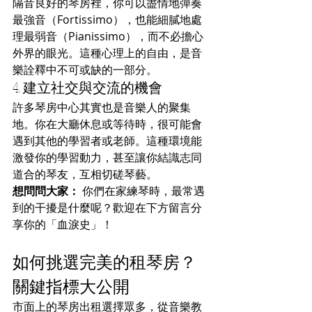
隔音良好的琴房裡，你可以盡情地彈奏
最強音（Fortissimo），也能細膩地處
理最弱音（Pianissimo），而不必擔心
外界的眼光。這種心理上的自由，是音
樂詮釋中不可或缺的一部分。
4. 建立社交與交流的機會
許多琴房中心其實也是音樂人的聚集
地。你在大廳休息或等待時，很可能會
遇到其他的學習者或老師。這種環境能
激發你的學習動力，甚至讓你結識志同
道合的琴友，互相切磋琴藝。
想問問大家：
 你們在家練琴時，最常遇
到的干擾是什麼呢？歡迎在下方留言分
享你的「血淚史」！
如何挑選完美的租琴房？
關鍵指標大公開
市面上的琴房出租選擇眾多，從音樂教