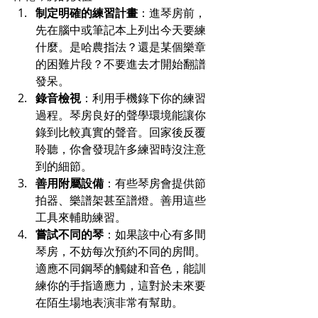
制定明確的練習計畫
：進琴房前，
先在腦中或筆記本上列出今天要練
什麼。是哈農指法？還是某個樂章
的困難片段？不要進去才開始翻譜
發呆。
錄音檢視
：利用手機錄下你的練習
過程。琴房良好的聲學環境能讓你
錄到比較真實的聲音。回家後反覆
聆聽，你會發現許多練習時沒注意
到的細節。
善用附屬設備
：有些琴房會提供節
拍器、樂譜架甚至譜燈。善用這些
工具來輔助練習。
嘗試不同的琴
：如果該中心有多間
琴房，不妨每次預約不同的房間。
適應不同鋼琴的觸鍵和音色，能訓
練你的手指適應力，這對於未來要
在陌生場地表演非常有幫助。