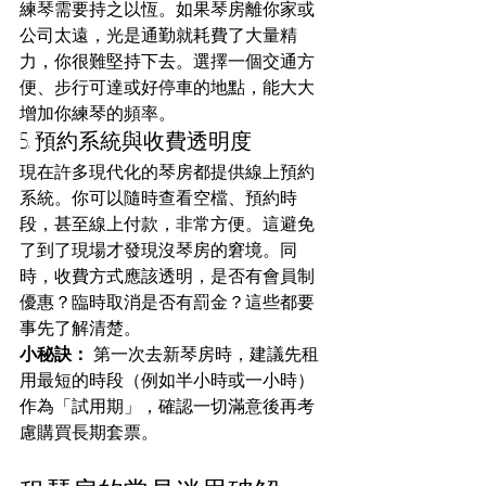
練琴需要持之以恆。如果琴房離你家或
公司太遠，光是通勤就耗費了大量精
力，你很難堅持下去。選擇一個交通方
便、步行可達或好停車的地點，能大大
增加你練琴的頻率。
5. 預約系統與收費透明度
現在許多現代化的琴房都提供線上預約
系統。你可以隨時查看空檔、預約時
段，甚至線上付款，非常方便。這避免
了到了現場才發現沒琴房的窘境。同
時，收費方式應該透明，是否有會員制
優惠？臨時取消是否有罰金？這些都要
事先了解清楚。
小秘訣：
 第一次去新琴房時，建議先租
用最短的時段（例如半小時或一小時）
作為「試用期」，確認一切滿意後再考
慮購買長期套票。