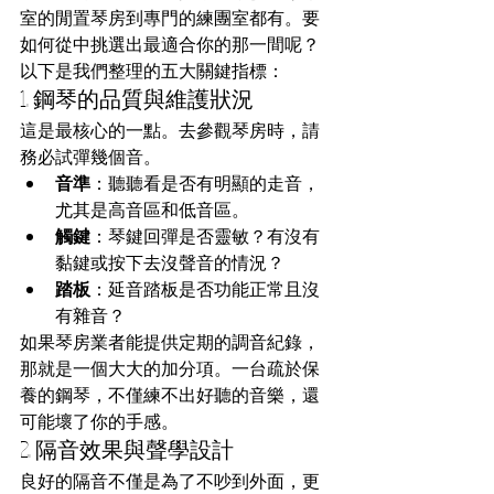
室的閒置琴房到專門的練團室都有。要
如何從中挑選出最適合你的那一間呢？
以下是我們整理的五大關鍵指標：
1. 鋼琴的品質與維護狀況
這是最核心的一點。去參觀琴房時，請
務必試彈幾個音。
音準
：聽聽看是否有明顯的走音，
尤其是高音區和低音區。
觸鍵
：琴鍵回彈是否靈敏？有沒有
黏鍵或按下去沒聲音的情況？
踏板
：延音踏板是否功能正常且沒
有雜音？
如果琴房業者能提供定期的調音紀錄，
那就是一個大大的加分項。一台疏於保
養的鋼琴，不僅練不出好聽的音樂，還
可能壞了你的手感。
2. 隔音效果與聲學設計
良好的隔音不僅是為了不吵到外面，更