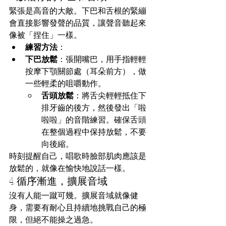
緊張是高音的大敵。下巴和舌根的緊繃
會直接影響發聲的品質，讓聲音聽起來
像被「捏住」一樣。
練習方法
：
下巴放鬆
：張開嘴巴，用手指輕輕
按摩下顎關節處（耳朵前方），做
一些輕柔的咀嚼動作。
舌頭放鬆
：將舌尖輕輕抵住下
排牙齒的後方，然後發出「啦
啦啦」的音階練習。確保舌頭
在整個過程中保持放鬆，不要
向後縮。
時刻提醒自己，唱歌時臉部肌肉應該是
放鬆的，就像在愉快地說話一樣。
4. 循序漸進，擴展音域
沒有人能一蹴可幾。擴展音域就像健
身，需要有耐心且持續地挑戰自己的極
限，但絕不能操之過急。