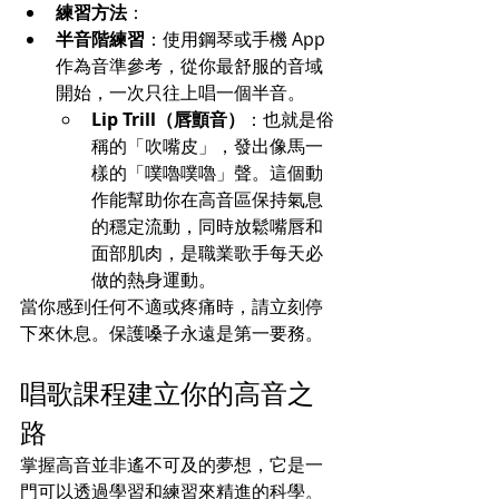
練習方法
：
半音階練習
：使用鋼琴或手機 App 
作為音準參考，從你最舒服的音域
開始，一次只往上唱一個半音。
Lip Trill（唇顫音）
：也就是俗
稱的「吹嘴皮」，發出像馬一
樣的「噗嚕噗嚕」聲。這個動
作能幫助你在高音區保持氣息
的穩定流動，同時放鬆嘴唇和
面部肌肉，是職業歌手每天必
做的熱身運動。
當你感到任何不適或疼痛時，請立刻停
下來休息。保護嗓子永遠是第一要務。
唱歌課程建立你的高音之
路
掌握高音並非遙不可及的夢想，它是一
門可以透過學習和練習來精進的科學。