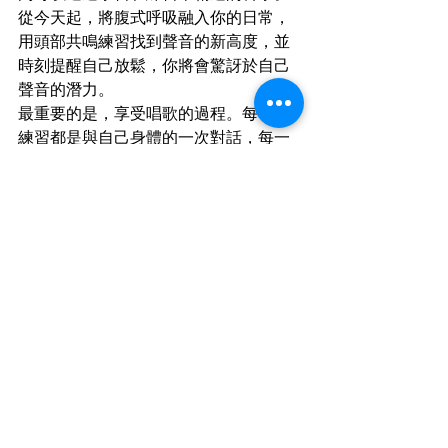
從今天起，將腹式呼吸融入你的日常，
用頭部共鳴練習找到聲音的新高度，並
時刻提醒自己放鬆，你將會驚訝於自己
聲音的潛力。
最重要的是，享受唱歌的過程。每一次
練習都是與自己身體的一次對話，每一
次進步都值得為自己喝采。現在就和
Cloverland
 Music開始你的高音之旅
吧，下一次在 KTV，換你成為全場焦
點！
#聲門
#運用丹田
#聲樂訓練
#唱歌問題
Related Reading:
www.cloverlandmusic.com/zh/post/
歌唱技巧全攻略：提升歌唱能力的關鍵
技巧與常見錯誤
www.cloverlandmusic.com/zh/post/