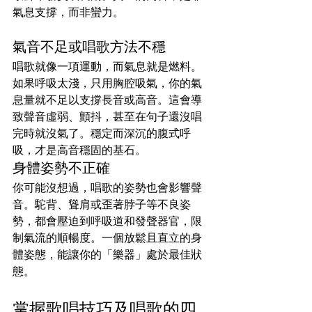
氣息支撐，而非蠻力。
氣音不足或唱歌方法不穩
唱歌就像一項運動，而氣息就是燃料。
如果呼吸太淺，只用胸腔吸氣，你的氣
息量就不足以支撐長音或高音。這會導
致聲音虛弱、顫抖，甚至在句子還沒唱
完時就沒氣了。穩定而深沉的腹式呼
吸，才是高音穩固的基石。
身體姿勢不正確
你可能沒想過，唱歌的姿勢也會影響聲
音。駝背、聳肩或歪著脖子等不良姿
勢，都會壓迫到呼吸道和發聲器官，限
制氣流的順暢度。一個放鬆且直立的身
體姿態，能讓你的「樂器」處於最佳狀
態。
掌握歌唱技巧及唱歌的四