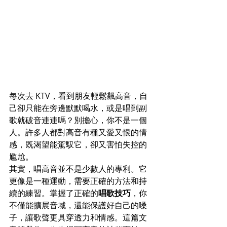
每次去 KTV，看到朋友輕鬆飆高音，自
己卻只能在旁邊默默喝水，或是唱到副
歌就破音連連嗎？別擔心，你不是一個
人。許多人都對高音有種又愛又恨的情
感，既渴望能駕馭它，卻又害怕失控的
尷尬。
其實，唱高音並不是少數人的專利。它
更像是一種運動，需要正確的方法和持
續的練習。掌握了正確的
唱歌技巧
，你
不僅能擴展音域，還能保護好自己的嗓
子，讓歌聲更具穿透力和情感。這篇文