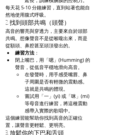
延長，訓練橫膈膜的控制力。
每天花 5-10 分鐘練習，直到站著也能自
然地使用腹式呼吸。
2. 找到頭部共鳴（頭聲）
高音的響亮與穿透力，主要來自於頭部
共鳴。想像聲音不是從喉嚨出來，而是
從額頭、鼻腔甚至頭頂發出的。
練習方法
：
閉上嘴巴，用「嗯」(Humming) 的
聲音，從低音平穩地滑向高音。
在發聲時，用手感受嘴唇、鼻
子周圍是否有輕微的震動感。
這就是共鳴的體現。
嘗試用「一」(yi) 或「咪」(mi) 
等母音進行練習，將這種震動
感帶入實際的歌唱中。
這個練習能幫助你找到高音的正確位
置，讓聲音更輕鬆、更明亮。
3. 放鬆你的下巴和舌頭