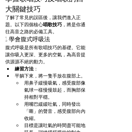
大關鍵技巧
了解了常見的誤區後，讓我們進入正
題。以下四個核心
唱歌技巧
，將是你通
往高音之路的必備工具。
1. 學會腹式呼吸法
腹式呼吸是所有歌唱技巧的基礎。它能
讓你吸入更深、更多的空氣，為高音提
供源源不絕的動力。
練習方法
：
平躺下來，將一隻手放在腹部上。
用鼻子緩慢吸氣，感受腹部像
氣球一樣慢慢鼓起，而胸部保
持相對平穩。
用嘴巴緩緩吐氣，同時發出
「嘶」的聲音，感受腹部向內
收縮。
目標是讓吐氣的時間盡可能地