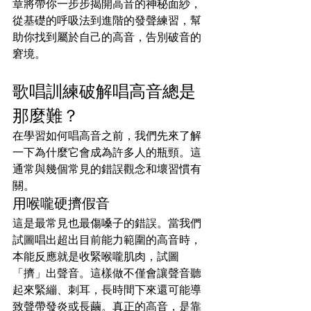
章將帶你一步步揭開高音的神秘面紗，
從基礎的呼吸法到進階的發聲練習，幫
助你找到屬於自己的高音，告別破音的
窘境。
歌唱訓練破解唱高音總是
那麼難？
在學習如何唱高音之前，我們先來了解
一下為什麼它會成為許多人的瓶頸。這
通常與幾個常見的錯誤觀念和壞習慣有
關。
用喉嚨硬擠假音
這是最常見也最傷嗓子的錯誤。當我們
試圖唱出超出目前能力範圍的高音時，
本能反應就是收緊喉嚨肌肉，試圖
「擠」出聲音。這樣做不僅會讓聲音聽
起來緊繃、刺耳，長時間下來還可能導
致聲帶發炎或長繭。真正的高音，是靠