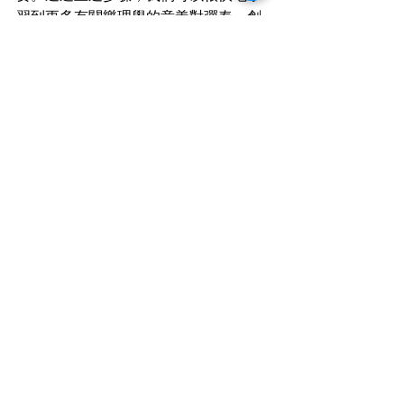
習到更多有關樂理學的意義對彈奏、創
作和協奏而言並加強對它的理解。學習
樂理如此重要！今日就聯絡
Cloverland 
Music
了解學樂理的重要性吧！他們提供
不同課程優惠。我們希望文章內容能夠
幫助你開始你在學習音樂方面的旅程！
另外，導師們的專業可以幫助同學們進
一步在學習樂理上提升到更高層次，導
師們幫助考生考獲abrsm的樂理考試樂
理音樂課程，導師們的專業提供了考試
範圍，答題技巧，理論，他們的課程內
容可以讓你在abrsm的考試中更加得心
應。
#樂理
#樂理課程
#樂理考試
#樂理音樂