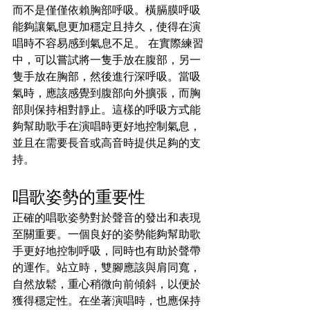
而不是僅僅依賴胸部呼吸。橫膈膜呼吸
能夠讓氣息更加穩定且持久，使得在演
唱時不容易感到氣息不足。 在實際練習
中，可以嘗試將一隻手放在腹部，另一
隻手放在胸部，然後進行深呼吸。當吸
氣時，應該感覺到腹部向外擴張，而胸
部則保持相對靜止。這樣的呼吸方式能
夠幫助歌手在演唱時更好地控制氣息，
並且在需要長音或高音時提供足夠的支
持。
唱歌姿勢的重要性
正確的唱歌姿勢對於聲音的發出和表現
至關重要。一個良好的姿勢能夠幫助歌
手更好地控制呼吸，同時也有助於聲帶
的運作。站立時，雙腳應該與肩同寬，
自然放鬆，重心稍微向前傾斜，以便於
獲得穩定性。在坐著演唱時，也應保持