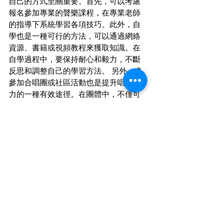
自己的方式至關重要。首先，可以考慮
報名參加專業的聲樂課程，在專業老師
的指導下系統學習各項技巧。此外，自
學也是一種可行的方法，可以通過網絡
資源、書籍或視頻教程來獲取知識。在
自學過程中，要保持耐心和毅力，不斷
反思和調整自己的學習方法。 另外，多
參加合唱團或社區活動也是提升唱歌能
力的一種有效途徑。在團體中，不僅可
以互相學習、交流經驗，還能增強舞台
經驗和自信心。透過不斷地實踐和反
思，每位歌手都能在學習中找到屬於自
己的風格與技巧。
FAQs
學唱歌有什麼好處嗎？
唱歌可以幫助提高肺活量、增強呼吸系