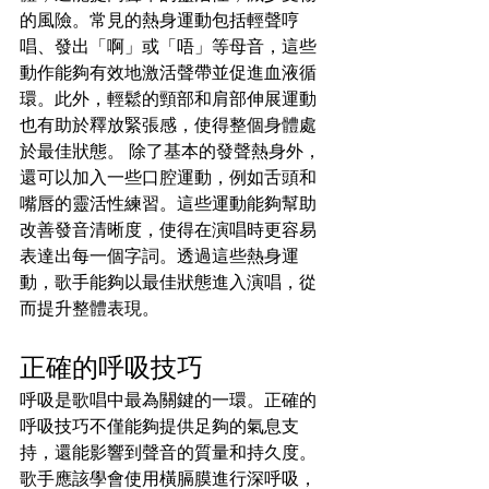
的風險。常見的熱身運動包括輕聲哼
唱、發出「啊」或「唔」等母音，這些
動作能夠有效地激活聲帶並促進血液循
環。此外，輕鬆的頸部和肩部伸展運動
也有助於釋放緊張感，使得整個身體處
於最佳狀態。 除了基本的發聲熱身外，
還可以加入一些口腔運動，例如舌頭和
嘴唇的靈活性練習。這些運動能夠幫助
改善發音清晰度，使得在演唱時更容易
表達出每一個字詞。透過這些熱身運
動，歌手能夠以最佳狀態進入演唱，從
而提升整體表現。
正確的呼吸技巧
呼吸是歌唱中最為關鍵的一環。正確的
呼吸技巧不僅能夠提供足夠的氣息支
持，還能影響到聲音的質量和持久度。
歌手應該學會使用橫膈膜進行深呼吸，