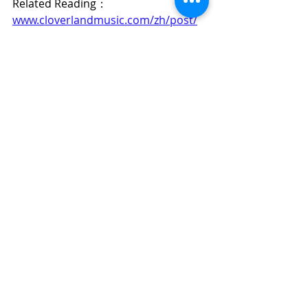
Related Reading：
www.cloverlandmusic.com/zh/post/
用歌聲提升自信：從基礎到進階的學唱
歌指南
www.cloverlandmusic.com/zh/post/
探索音樂之美：輕鬆學唱歌的啟蒙之旅
www.cloverlandmusic.com/zh/post/
自學5個超級簡單的歌唱技巧。如何唱得
更動聽
www.cloverlandmusic.com/zh/post/
唱歌心理學：學唱歌，克服舞台恐懼，
自信開唱
www.cloverlandmusic.com/zh/post/
學習唱歌技巧：-為何要找專業的老師學
唱歌？
Related Keywords：
唱歌 課程｜唱歌 班｜唱歌 技巧｜學 唱
歌｜教學 課程｜歌唱 課程｜聲樂 課程｜