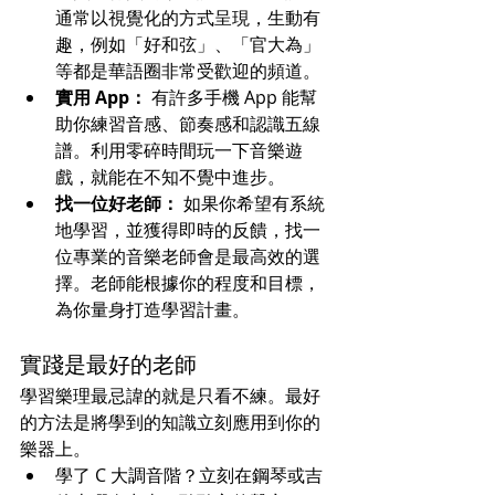
通常以視覺化的方式呈現，生動有
趣，例如「好和弦」、「官大為」
等都是華語圈非常受歡迎的頻道。
實用 App：
 有許多手機 App 能幫
助你練習音感、節奏感和認識五線
譜。利用零碎時間玩一下音樂遊
戲，就能在不知不覺中進步。
找一位好老師：
 如果你希望有系統
地學習，並獲得即時的反饋，找一
位專業的音樂老師會是最高效的選
擇。老師能根據你的程度和目標，
為你量身打造學習計畫。
實踐是最好的老師
學習樂理最忌諱的就是只看不練。最好
的方法是將學到的知識立刻應用到你的
樂器上。
學了 C 大調音階？立刻在鋼琴或吉