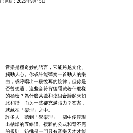
已更新：
2025年9月15日
音樂是種奇妙的語言，它能跨越文化、
觸動人心。你或許能彈奏一首動人的樂
曲，或哼唱出一段悅耳的旋律，但你是
否曾想過，這些音符背後隱藏著什麼樣
的秘密？為什麼某些和弦組合聽起來如
此和諧，而另一些卻充滿張力？答案，
就藏在「樂理」之中。
許多人一聽到「學樂理」，腦中便浮現
出枯燥的五線譜、複雜的公式和背不完
的規則，彷彿是一門只有音樂天才才能