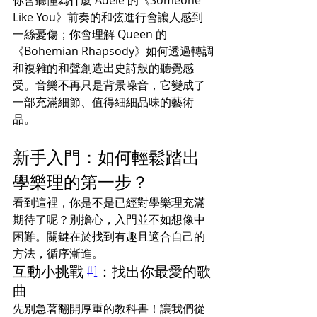
Like You》前奏的和弦進行會讓人感到
一絲憂傷；你會理解 Queen 的
《Bohemian Rhapsody》如何透過轉調
和複雜的和聲創造出史詩般的聽覺感
受。音樂不再只是背景噪音，它變成了
一部充滿細節、值得細細品味的藝術
品。
新手入門：如何輕鬆踏出
學樂理的第一步？
看到這裡，你是不是已經對學樂理充滿
期待了呢？別擔心，入門並不如想像中
困難。關鍵在於找到有趣且適合自己的
方法，循序漸進。
互動小挑戰 
#1
：找出你最愛的歌
曲
先別急著翻開厚重的教科書！讓我們從