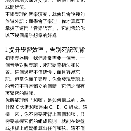
或開玩笑。
不學樂理的音樂演奏，就像只會說幾句
旅遊外語；而學會了樂理，你才算真正
掌握了這門「音樂語言」。它能帶給你
以下幾個超乎想像的好處：
1. 提升學習效率，告別死記硬背
初學樂器時，我們常常需要一個音、一
個音地對照樂譜，死記硬背指法和位
置。這個過程不僅緩慢，而且容易忘
記。但當你懂了樂理，你會發現樂譜上
的音符不再是獨立的個體，它們之間有
著緊密的關聯。
你將能理解「和弦」是如何構成的，為
什麼 C 大調和弦是由 C、E、G 組成。這
樣一來，你不需要死背上百個和弦，只
需要掌握它們的組成規則，就能在鍵盤
或指板上輕鬆推算出任何和弦。這不僅