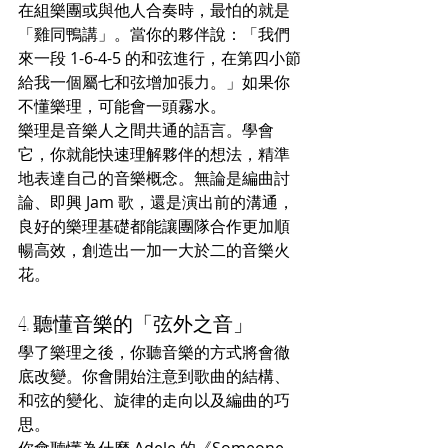
在組樂團或與他人合奏時，最怕的就是
「雞同鴨講」。當你的夥伴說：「我們
來一段 1-6-4-5 的和弦進行，在第四小節
給我一個屬七和弦增加張力。」如果你
不懂樂理，可能會一頭霧水。
樂理是音樂人之間共通的語言。學會
它，你就能快速理解夥伴的想法，精準
地表達自己的音樂概念。無論是編曲討
論、即興 Jam 歌，還是演出前的溝通，
良好的樂理基礎都能讓團隊合作更加順
暢高效，創造出一加一大於二的音樂火
花。
4. 聽懂音樂的「弦外之音」
學了樂理之後，你聽音樂的方式將會徹
底改變。你會開始注意到歌曲的結構、
和弦的變化、旋律的走向以及編曲的巧
思。
你會聽懂為什麼 Adele 的《Someone 