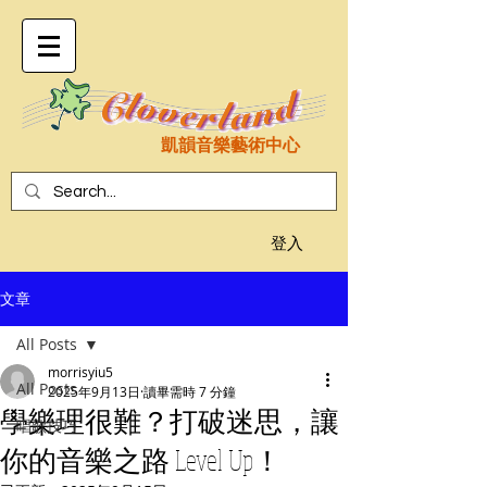
凱韻音樂藝術中心
登入
文章
All Posts
morrisyiu5
All Posts
2025年9月13日
讀畢需時 7 分鐘
學樂理很難？打破迷思，讓
唱歌技巧
你的音樂之路 Level Up！