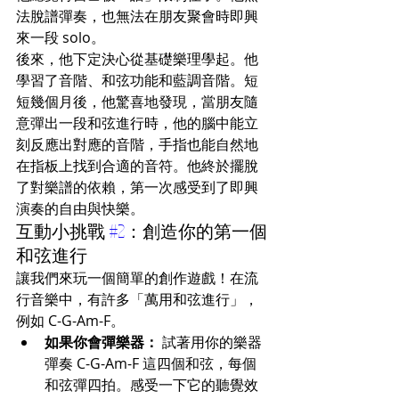
法脫譜彈奏，也無法在朋友聚會時即興
來一段 solo。
後來，他下定決心從基礎樂理學起。他
學習了音階、和弦功能和藍調音階。短
短幾個月後，他驚喜地發現，當朋友隨
意彈出一段和弦進行時，他的腦中能立
刻反應出對應的音階，手指也能自然地
在指板上找到合適的音符。他終於擺脫
了對樂譜的依賴，第一次感受到了即興
演奏的自由與快樂。
互動小挑戰 
#2
：創造你的第一個
和弦進行
讓我們來玩一個簡單的創作遊戲！在流
行音樂中，有許多「萬用和弦進行」，
例如 C-G-Am-F。
如果你會彈樂器：
 試著用你的樂器
彈奏 C-G-Am-F 這四個和弦，每個
和弦彈四拍。感受一下它的聽覺效