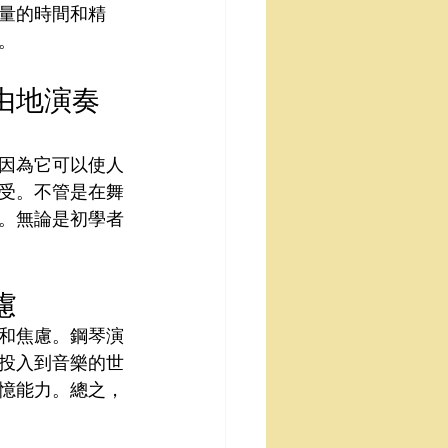
量的時間和精
。
由地演奏
因為它可以使人
受。不管是在舞
。無論是初學者
慮
和焦慮。鋼琴演
投入到音樂的世
憶能力。總之，