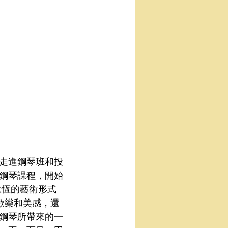
走進鋼琴班和投
鋼琴課程，開始
永恆的藝術形式
歡樂和美感，還
鋼琴所帶來的一