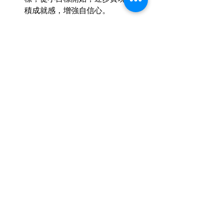
積成就感，增強自信心。
教學資源與方法選擇
成人由於其學習動機、學習習慣和認知
方式與孩童不同，需要更為合適的教學
方法。
策略：尋找專業成人音樂教育。
 選
擇那些有豐富成人教學經驗的老師
或機構，他們更懂得如何激發成人
的學習興趣，並提供更彈性化的教
學方案。
策略：利用多元學習資源。
 除了線
下課程，可以利用線上教學平台、
音樂App、YouTube教程等資源，
根據自己的時間和偏好進行自主學
習。
策略：聚焦於應用與實踐。
 成人學
習者往往更注重實際應用。教學內