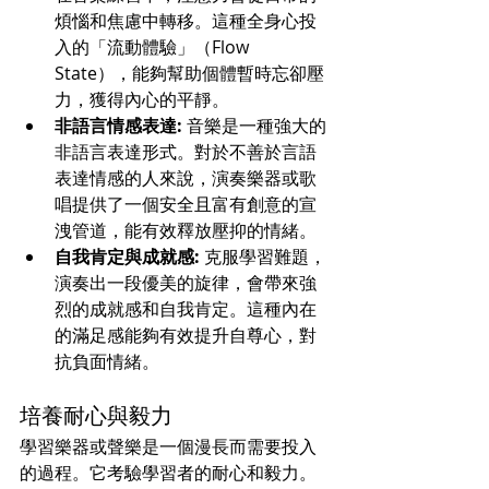
煩惱和焦慮中轉移。這種全身心投
入的「流動體驗」（Flow 
State），能夠幫助個體暫時忘卻壓
力，獲得內心的平靜。
非語言情感表達:
 音樂是一種強大的
非語言表達形式。對於不善於言語
表達情感的人來說，演奏樂器或歌
唱提供了一個安全且富有創意的宣
洩管道，能有效釋放壓抑的情緒。
自我肯定與成就感:
 克服學習難題，
演奏出一段優美的旋律，會帶來強
烈的成就感和自我肯定。這種內在
的滿足感能夠有效提升自尊心，對
抗負面情緒。
培養耐心與毅力
學習樂器或聲樂是一個漫長而需要投入
的過程。它考驗學習者的耐心和毅力。