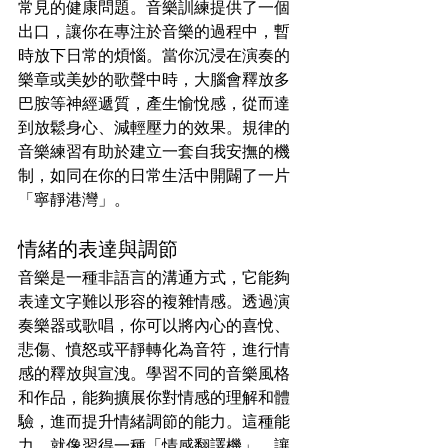
常見的健康問題。音樂訓練提供了一個
出口，讓你在專注於音樂的過程中，暫
時放下日常的煩惱。當你沉浸在演奏的
樂章或美妙的歌聲中時，大腦會釋放多
巴胺等神經遞質，產生愉悅感，從而達
到放鬆身心、減輕壓力的效果。規律的
音樂練習有助於建立一套自我安撫的機
制，如同在你的日常生活中開闢了一片
「寧靜港灣」。
情緒的表達與調節
音樂是一種非語言的溝通方式，它能夠
表達文字難以形容的複雜情感。透過演
奏樂器或歌唱，你可以將內心的喜悅、
悲傷、憤怒或平靜轉化為音符，進行情
感的釋放與宣洩。學習不同的音樂風格
和作品，能夠擴展你對情感的理解和體
驗，進而提升情緒調節的能力。這種能
力，就像習得一種「情感翻譯機」，讓