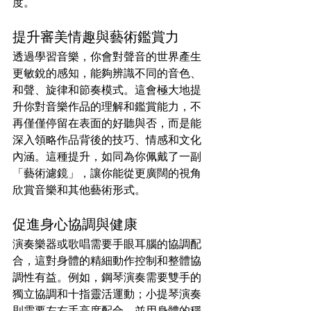
度。
提升審美情趣與藝術鑑賞力
透過學習音樂，你會對聲音的世界產生
更敏銳的感知，能夠辨識不同的音色、
和聲、旋律和節奏模式。這會極大地提
升你對音樂作品的理解和鑑賞能力，不
再僅僅停留在表面的好聽與否，而是能
深入領略作品背後的技巧、情感和文化
內涵。這種提升，如同為你佩戴了一副
「藝術濾鏡」，讓你能從更廣闊的視角
欣賞音樂和其他藝術形式。
促進身心協調與健康
演奏樂器或歌唱需要手眼耳腦的協調配
合，這對身體的精細動作控制和整體協
調性有益。例如，鋼琴演奏需要雙手的
獨立協調和十指靈活運動；小提琴演奏
則需要左右手高度配合，並用身體的穩