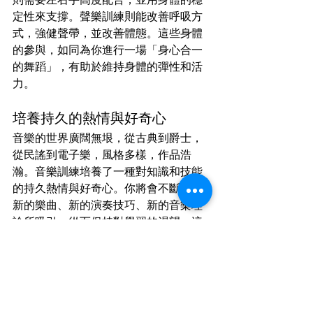
定性來支撐。聲樂訓練則能改善呼吸方
式，強健聲帶，並改善體態。這些身體
的參與，如同為你進行一場「身心合一
的舞蹈」，有助於維持身體的彈性和活
力。
培養持久的熱情與好奇心
音樂的世界廣闊無垠，從古典到爵士，
從民謠到電子樂，風格多樣，作品浩
瀚。音樂訓練培養了一種對知識和技能
的持久熱情與好奇心。你將會不斷地被
新的樂曲、新的演奏技巧、新的音樂理
論所吸引，從而保持對學習的渴望。這
種持續的學習狀態，如同你內心點燃的
「求知火炬」，照亮你不斷探索的道
路，讓你的生命充滿活力。
總而言之，成人音樂訓練不僅僅是學習
一項技能，更是一場重塑自我、豐盛人