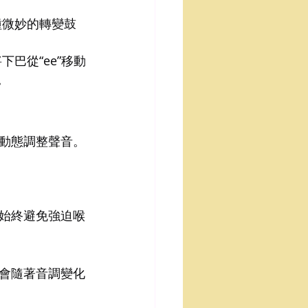
種微妙的轉變鼓
巴從“ee”移動
。
動態調整聲音。
始終避免強迫喉
會隨著音調變化