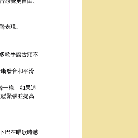
音感覺更自由、
聲表現。
多歌手讓舌頭不
清晰發音和平滑
聲一樣。如果這
放鬆緊張並提高
下巴在唱歌時感