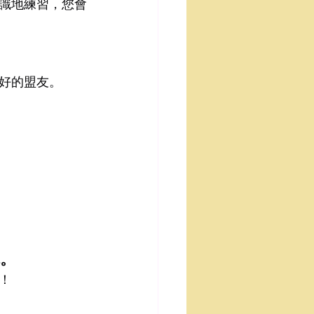
識地練習，您會
好的盟友。
你。
！