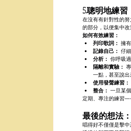
5.聰明地練
在沒有有針對性的努
的部分，以便集中改
如何有效練習：
列印歌詞：
 擁
記錄自己：
 仔
分析：
 你呼吸
隔離和實驗：
 
一點，甚至說出
使用發聲練習：
整合：
 一旦某
定期、專注的練習—
最後的想法
唱得好不僅僅是擊中