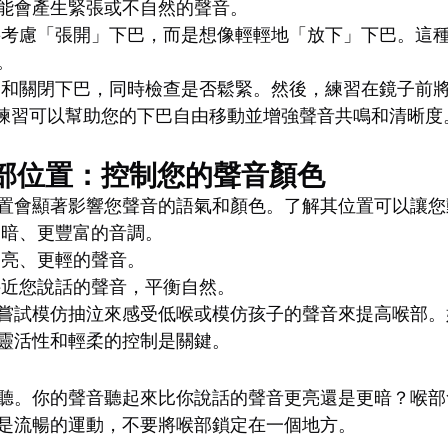
能會產生緊張或不自然的聲音。
要考慮「張開」下巴，而是想像輕輕地「放下」下巴。這
。
開和關閉下巴，同時檢查是否鬆緊。然後，練習在鏡子前將下
這項練習可以幫助您的下巴自由移動並增強聲音共鳴和清晰度
喉部位置：控制您的聲音顏色
置會顯著影響您聲音的語氣和顏色。了解其位置可以讓您
更暗、更豐富的音調。
明亮、更輕的聲音。
接近您說話的聲音，平衡自然。
嘗試模仿抽泣來感受低喉或模仿孩子的聲音來提高喉部。
靈活性和輕柔的控制是關鍵。
聽。你的聲音聽起來比你說話的聲音更亮還是更暗？喉部
是流暢的運動，不要將喉部鎖定在一個地方。