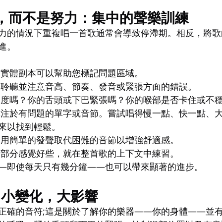
習，而不是努力：集中的聲樂訓練
力的情況下重複唱一首歌通常會導致停滯期。相反，將歌
進。
有實體副本可以幫助您標記問題區域。
細聆聽並注意音高、節奏、發音或緊張方面的錯誤。
過度嗎？你的舌頭或下巴緊張嗎？你的喉部是否卡住或不
專注於有問題的單字或音節。嘗試唱得慢一點、快一點、
來以找到輕鬆。
 用簡單的發聲取代困難的音節以增強舒適感。
個部分感覺好些，就在整首歌的上下文中練習。
—即使每天只有幾分鐘——也可以帶來顯著的進步。
：小變化，大影響
正確的音符;這是關於了解你的樂器——你的身體——並