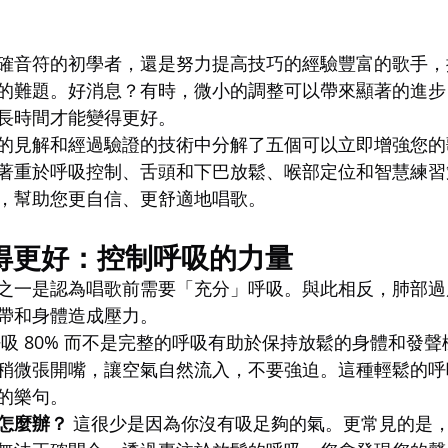
確音符的初學者，還是努力提高技巧的經驗豐富的歌手，
的難題。好消息？有時，微小的調整可以帶來顯著的進步
長時間才能變得更好。
的見解和經過驗證的技術中分解了五個可以立即增強您的
著重於呼吸控制、舌頭和下巴放鬆、喉部定位和智慧練習
，幫助您更自信、更舒適地唱歌。
唱得更好：控制呼吸的力量
之一是認為唱歌前需要「充分」呼吸。與此相反，肺部過
帶和身體造成壓力。
呼吸 80% 而不是完整的呼吸有助於保持放鬆的身體和發
稍微張開嘴，讓空氣自然流入，不要強迫。這種輕鬆的呼
的樂句。
怎麼辦？
 這很少是因為你沒有吸足夠的氣。更常見的是