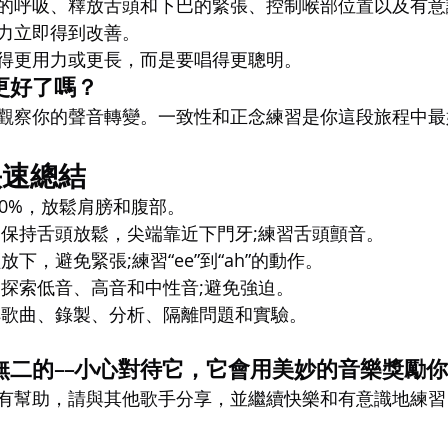
的呼吸、釋放舌頭和下巴的緊張、控制喉部位置以及有意
力立即得到改善。
得更用力或更長，而是要唱得更聰明。
更好了嗎？
觀察你的聲音轉變。一致性和正念練習是你這段旅程中最
快速總結
 80%，放鬆肩膀和腹部。
 保持舌頭放鬆，尖端靠近下門牙;練習舌頭顫音。
輕放下，避免緊張;練習“ee”到“ah”的動作。
 探索低音、高音和中性音;避免強迫。
解歌曲、錄製、分析、隔離問題和實驗。
無二的——小心對待它，它會用美妙的音樂獎勵
有幫助，請與其他歌手分享，並繼續快樂和有意識地練習