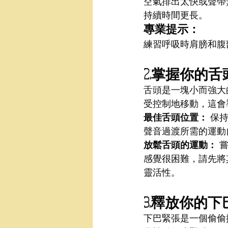
空氣排出太快或聲帶
持續時間更長。
專業提示：
練習呼吸時肩膀和腹
2.掌握你的
舌頭是一塊小而強大
受控制地移動，這會
最佳舌頭位置：
 保
聲音過渡所需的運動
放鬆舌頭的運動：
 
感覺很困難，請先將
靈活性。
3.釋放你的
下巴緊張是一個偷偷