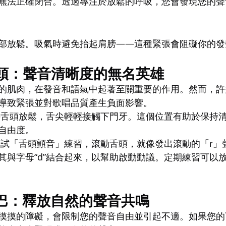
無法正確閉合。透過專注於放鬆的呼吸，您會發現您的聲
部放鬆。吸氣時避免抬起肩膀——這種緊張會阻礙你的發
舌頭：聲音清晰度的無名英雄
的肌肉，在發音和語氣中起著至關重要的作用。然而，許
導致緊張並對歌唱品質產生負面影響。
持舌頭放鬆，舌尖輕輕接觸下門牙。這個位置有助於保持
自由度。
嘗試「舌頭顫音」練習，滾動舌頭，就像發出滾動的「r」
其與字母“d”結合起來，以幫助啟動動議。定期練習可以
下巴：釋放自然的聲音共鳴
摸摸的障礙，會限制您的聲音自由並引起不適。如果您的