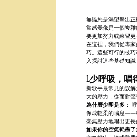
無論您是渴望擊出正
常感覺像是一個複雜
要更加努力或練習更
在這裡，我們從專家
巧。這些可行的技巧
入探討這些基礎知識
1.少呼吸，
新歌手最常見的誤解
大的壓力，從而對聲
為什麼少即是多：
 
像成輕柔的喘息——
毫無壓力地唱出更長
如果你的空氣耗盡了