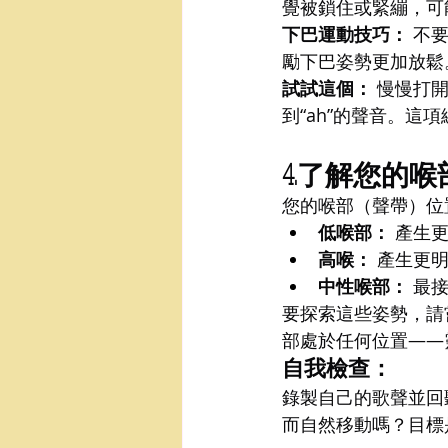
覺被鎖住或緊繃，可
下巴運動技巧：
 不
勵下巴姿勢更加放鬆
試試這個：
 慢慢打
到“ah”的聲音。
4.了解您的
您的喉部（聲帶）位
低喉部：
 產生
高喉：
 產生更
中性喉部：
 最
要探索這些姿勢，請
部處於任何位置——
自我檢查：
錄製自己的歌聲並回
而自然移動嗎？目標