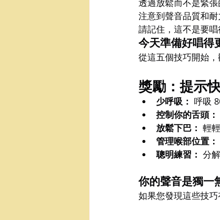
透過放鬆而不是緊張
注意到聲音品質和耐
請記住，這不是要唱
今天準備好唱得
從這五個技巧開始，
獎勵：提示
少呼吸：
 呼吸
控制你的舌頭：
放鬆下巴：
 輕
管理喉部位置：
聰明練習：
 分
你的聲音是獨一
如果您發現這些技巧