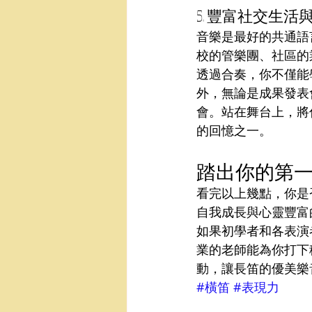
5. 豐富社交生活
音樂是最好的共通語
校的管樂團、社區的
透過合奏，你不僅能
外，無論是成果發表
會。站在舞台上，將
的回憶之一。
踏出你的第
看完以上幾點，你是
自我成長與心靈豐富
如果初學者和各表演
業的老師能為你打下
動，讓長笛的優美樂
#橫笛
#表現力