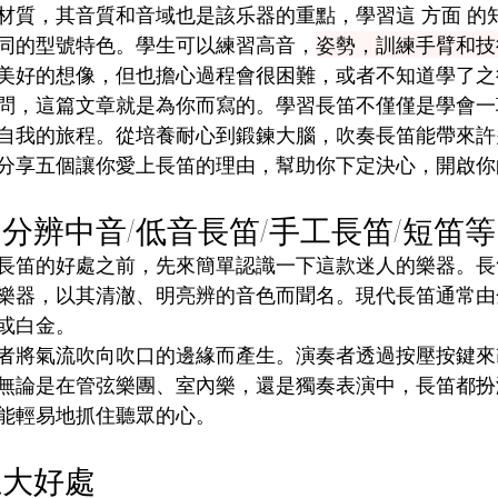
材質，其音質和音域也是該乐器的重點，學習這 方面 的
同的型號特色。學生可以練習高音，
姿勢，訓練手臂和技
美好的想像，但也擔心過程會很困難，或者不知道學了之
問，這篇文章就是為你而寫的。學習長笛不僅僅是學會一
自我的旅程。從培養耐心到鍛鍊大腦，吹奏長笛能帶來許
分享五個讓你愛上長笛的理由，幫助你下定決心，開啟你
分辨中音/低音長笛/手工長笛/短笛等
長笛的好處之前，先來簡單認識一下這款迷人的樂器。長笛（
樂器，以其清澈、明亮辨的音色而聞名。現代長笛通常由
或白金。
者將氣流吹向吹口的邊緣而產生。演奏者透過按壓按鍵來
無論是在管弦樂團、室內樂，還是獨奏表演中，長笛都扮
能輕易地抓住聽眾的心。
五大好處