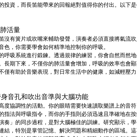
的投資，而長笛能帶來的回報絕對值得你的付出。以下是
與肺活量
笛沒有簧片或吹嘴來輔助發聲，演奏者必須直接將氣流吹
音色，你需要學會如何精準地控制你的呼吸。
的呼吸系統進行鍛鍊。透過規律的練習，你會自然而然地
。長期下來，不僅你的肺活量會增加，呼吸的效率也會顯
不僅有助於音樂表現，對日常生活中的健康，如減輕壓力
調管身音孔和吹出音準與大腦功能
高度協調性的活動。你的眼睛需要快速讀取樂譜上的音符
的指法與呼吸指令，而你的手指則必須迅速且準確地在按
演奏」的同步過程，是對大腦極佳的訓練。研究顯示，學
連結，特別是掌管記憶、解決問題和精細動作的區域。這