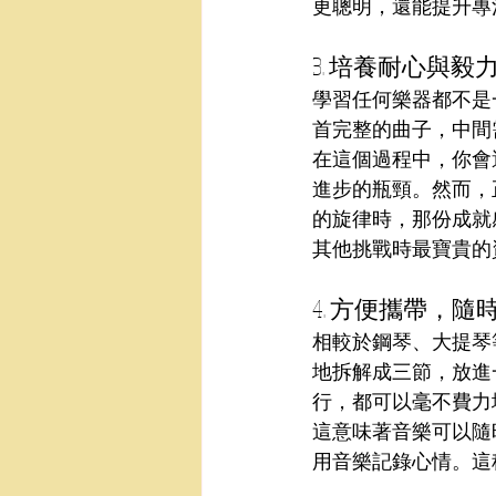
更聰明，還能提升專
3. 培養耐心與毅
學習任何樂器都不是
首完整的曲子，中間
在這個過程中，你會
進步的瓶頸。然而，
的旋律時，那份成就
其他挑戰時最寶貴的
4. 方便攜帶，
相較於鋼琴、大提琴
地拆解成三節，放進
行，都可以毫不費力
這意味著音樂可以隨
用音樂記錄心情。這