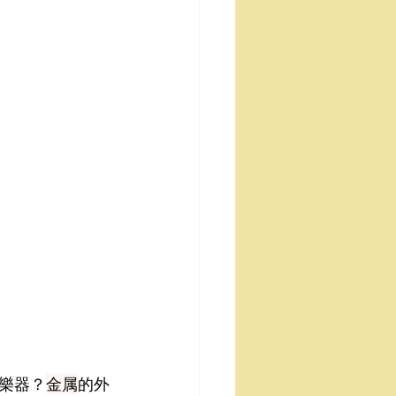
樂器？
金属
的外