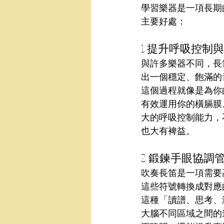
學習樂器是一項長期
主要好處：
1. 提升呼吸控制
與許多樂器不同，長
出一個穩定、飽滿的
這個過程就像是為你
有效運用你的橫膈膜
大的呼吸控制能力，
也大有裨益。
2. 鍛鍊手眼協
吹奏長笛是一項需要
這些符號轉換成對應
這種「讀譜、思考、
大腦不同區域之間的