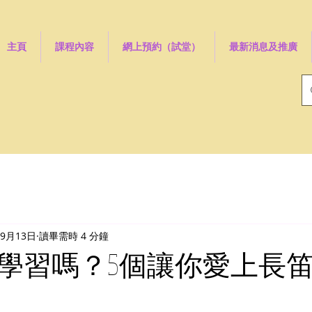
主頁
課程內容
網上預約（試堂）
最新消息及推廣
年9月13日
讀畢需時 4 分鐘
學習嗎？5個讓你愛上長